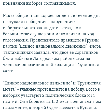
признания выборов состоявшимися.
Հայերեն
Как сообщает наш корреспондент, в течение дня
English
поступали сообщения о нарушениях
Русский
избирательного законодательства, но в
большинстве случаев они мало влияли на ход
голосования. Представитель правящей в Грузии
Все сайты Радио Азатутюн
партии "Единое национальное движение" Чиора
Тактакишвили заявила, что двое её соратников
были избиты в Лагодехском районе страны
членами оппозиционной коалиции "Грузинская
мечта".
"Единое национальное движение" и "Грузинская
мечта" - главные претенденты на победу. Всего в
выборах участвуют 2 политических блока и 14
партий. Они борются за 150 мест в однопалатном
парламенте, который будет заседать в Кутаиси.