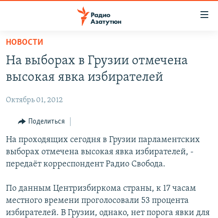
Ссылки
доступа
Перейти
НОВОСТИ
к
ГЛАВНАЯ
На выборах в Грузии отмечена
основному
НОВОСТИ
содержанию
высокая явка избирателей
ПОЛИТИКА
Перейти
к
Октябрь 01, 2012
ОБЩЕСТВО
основной
ЭКОНОМИКА
Поделиться
навигации
Перейти
РЕГИОН
На проходящих сегодня в Грузии парламентских
к
выборах отмечена высокая явка избирателей, -
НАГОРНЫЙ КАРАБАХ
поиску
передаёт корреспондент Радио Свобода.
КУЛЬТУРА
По данным Центризбиркома страны, к 17 часам
СПОРТ
местного времени проголосовали 53 процента
АРХИВ
избирателей. В Грузии, однако, нет порога явки для