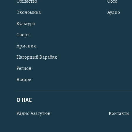
Общество
Фото
Экономика
Аудио
Культура
Спорт
Армения
Нагорный Карабах
Регион
В мире
Հայերեն
English
О НАС
Русский
Радио Азатутюн
Контакты
Все сайты Радио Азатутюн