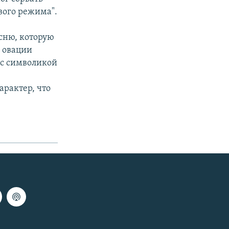
вого режима".
сню, которую
 овации
 с символикой
арактер, что