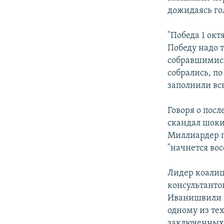
дожидаясь го
"Победа 1 окт
Победу надо 
собравшимися
собрались, п
заполнили вс
Говоря о пос
скандал шоки
Миллиардер п
"начнется во
Лидер коалиц
консультанто
Иванишвили в
одному из тех
заключенных, 