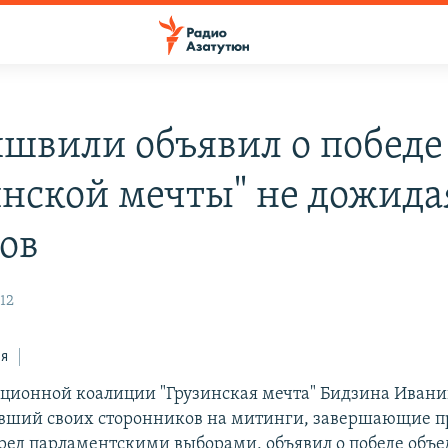
швили объявил о победе
инской мечты" не дожида
ов
12
ся
ционной коалиции "Грузинская мечта" Бидзина Ивани
авший своих сторонников на митинги, завершающие 
ед парламентскими выборами, объявил о победе объе