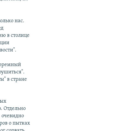
олько нас.
ед
ию в столице
кции
вости".
"тюремный
рушиться".
ы" в стране
ных
. Отдельно
– очевидно
ров о пытках
ог сорвать