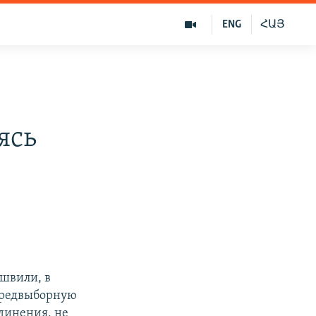
ENG
ՀԱՅ
ясь
швили, в
предвыборную
динения, не