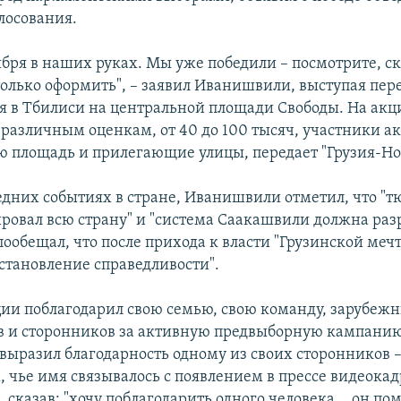
лосования.
ября в наших руках. Мы уже победили – посмотрите, ск
только оформить", – заявил Иванишвили, выступая пер
 в Тбилиси на центральной площади Свободы. На акц
о различным оценкам, от 40 до 100 тысяч, участники а
ю площадь и прилегающие улицы, передает "Грузия-Но
ледних событиях в стране, Иванишвили отметил, что 
ровал всю страну" и "система Саакашвили должна раз
ообещал, что после прихода к власти "Грузинской мечт
сстановление справедливости".
ии поблагодарил свою семью, свою команду, зарубеж
в и сторонников за активную предвыборную кампанию
ыразил благодарность одному из своих сторонников 
, чье имя связывалось с появлением в прессе видеокад
сказав: "хочу поблагодарить одного человека... он пом