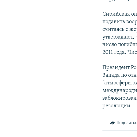
Сирийская оп
подавить воо
считаясь с ж
утверждают, 
число погибш
2011 года. Чи
Президент Ро
Запада по от
"атмосферы х
международно
заблокировал
резолюций.
Поделить