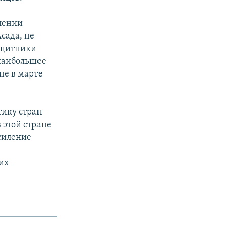
лении
сада, не
ащитники
 наибольшее
не в марте
тику стран
 этой стране
усиление
их