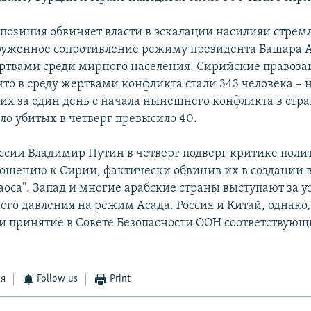
позиция обвиняет власти в эскалации насилияи стрем
руженное сопротивление режиму президента Башара А
ертвами среди мирного населения. Сирийские правоз
что в среду жертвами конфликта стали 343 человека –
их за один день с начала нынешнего конфликта в стра
сло убитых в четверг превысило 40.
ссии Владимир Путин в четверг подверг критике поли
ношению к Сирии, фактически обвинив их в создании в
аоса". Запад и многие арабские страны выступают за 
го давления на режим Асада. Россия и Китай, однако,
и принятие в Совете Безопасности ООН соответствующ
ся
Follow us
Print