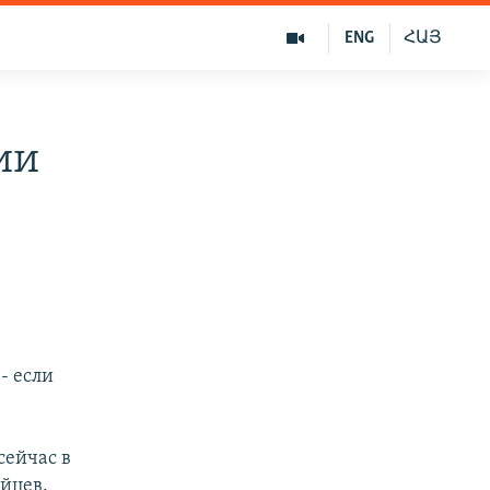
ENG
ՀԱՅ
ии
- если
сейчас в
йцев.