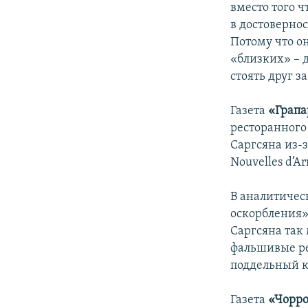
вместо того 
в достоверно
Потому что он
«близких» – 
стоять друг з
Газета
«Грап
ресторанного
Саргсяна из-
Nouvelles d’A
В аналитичес
оскорбления»
Саргсяна так
фальшивые ре
поддельный к
Газета
«Чорр