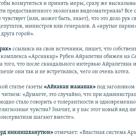
чтобы возмутиться и принять меры, сразу же высказыв
сти предоставленного экологами видеоматериала? Все о
 чувствует (или, может быть, знает), что это дело рук с
депутатов, министров или генералов. А «крутые парн
а друга горой».
арак»
ссылаясь на свои источники, пишет, что собстве
 комплекса «Арснакар» Рубен Айрапетян обижен на 
за того, что после скандального интервью Айрапетяна 
rmenie они так и не встретились, чего он очень хотел.
кой статье газеты
«Айкакан жаманак»
под заголовком
 читаем: «Думаете, это случайно, что при администр
 модно стало говорить о толерантности и одновременн
лигиозные чувства? Значит, и у нас этот новый вид л
онсерватизм шагают вместе».
орд инкнишханутюн»
отмечает: «Властная система Ар