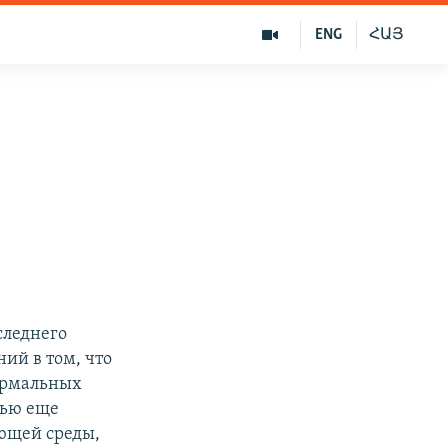
ENG
ՀԱՅ
следнего
ий в том, что
нормальных
тью еще
ющей среды,