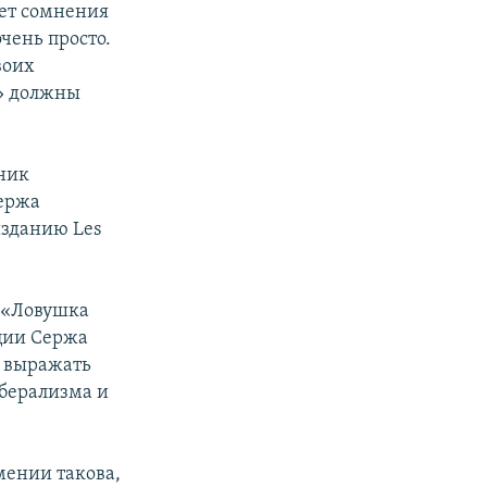
ает сомнения
чень просто.
воих
и» должны
нник
Сержа
изданию Les
 «Ловушка
ации Сержа
о выражать
иберализма и
мении такова,