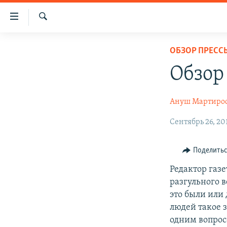
Ссылки
доступа
Поиск
Перейти
ГЛАВНАЯ
ОБЗОР ПРЕСС
к
НОВОСТИ
основному
Обзор
содержанию
ПОЛИТИКА
Перейти
ОБЩЕСТВО
Ануш Мартиро
к
основной
ЭКОНОМИКА
Сентябрь 26, 20
навигации
РЕГИОН
Перейти
Поделить
к
НАГОРНЫЙ КАРАБАХ
поиску
Редактор газ
КУЛЬТУРА
разгульного 
СПОРТ
это были или
людей такое 
АРХИВ
одним вопрос