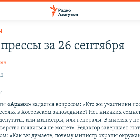
Ы
 прессы за 26 сентября
сян
12
ся
еты
«Аравот»
задается вопросом: «Кто же участники по
веселья в Хосровском заповеднике? Нет никаких сомнен
 депутаты, или министры, или генералы. В мыслях у 
зверство появиться не может». Редактор завершает ста
ом: «Как вы думаете, почему министр охраны окружа