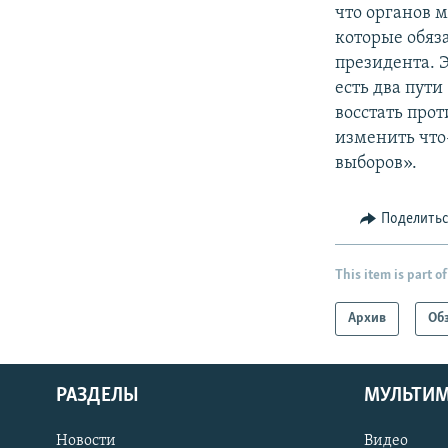
что органов 
которые обяз
президента. Э
есть два пути
восстать прот
изменить что
выборов».
Поделить
This item is part of
Архив
Об
РАЗДЕЛЫ
МУЛЬТИ
Новости
Видео