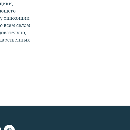
рщики,
ующего
 у оппозиции
бо всем селом
довательно,
ударственных