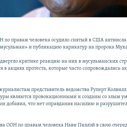
Н по правам человека осудило снятый в США антиисл
мусульман» и публикацию карикатур на пророка Мух
двергло критике реакцию на них в мусульманских стр
 в акциях протеста, которые часто сопровождались а
журналистам представитель ведомства Руперт Колвилл
туры являются провокационными и созданы со злым у
, он добавил, что нет оправдания насилию и разрушит
тва ООН по правам человека Нави Пиллэй в свою очеред