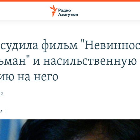
судила фильм "Невиннос
ьман" и насильственную
ию на него
12
ся