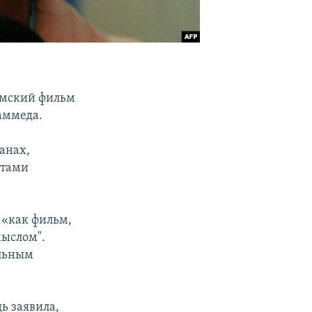
амский фильм
аммеда.
анах,
ктами
 «как фильм,
мыслом".
ельным
ь заявила,