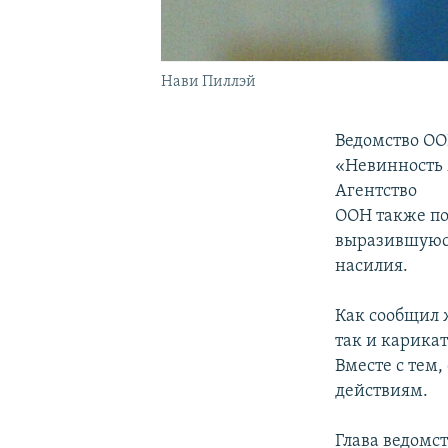
Нави Пиллэй
Ведомство ОО
«Невинность 
Агентство
ООН также по
выразившуюся
насилия.
Как сообщил 
так и карика
Вместе с тем
действиям.
Глава ведомс