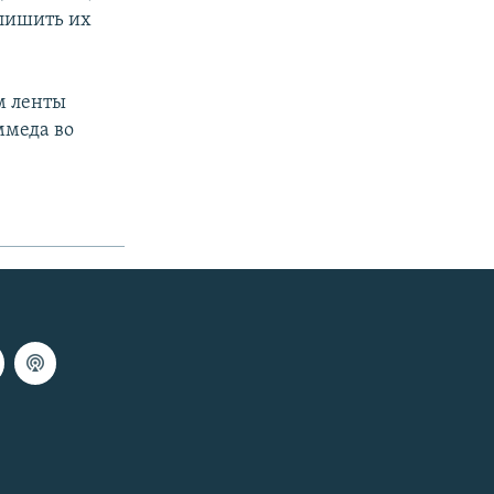
 лишить их
м ленты
ммеда во