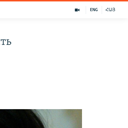
ENG
ՀԱՅ
ть