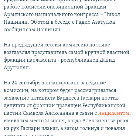
работе комиссии опозиционной фракции
Հայերեն
Армянского национального конгресса – Никол
English
Пашинян. Об этом в беседе с Радио Азатутюн
сообщил сам Пашинян.
Русский
На предыдущей сессии комиссию по этике
Все сайты Радио Азатутюн
возглавлял представитель самой крупной властной
фракции парламента - республиканец Давид
Арутюнян.
На 24 сентября запланировано заседание
комиссии, на котором будет рассматриваться
заявление активиста Вардкеса Гаспари против
депутата от фракции правящей Республиканской
партии Самвела Алексаняна в связи с
инцидентом
,
имевшим место 21 июня, когда Алексанян вырвал
из рук Гаспари плакат, а затем толкнул и повалил