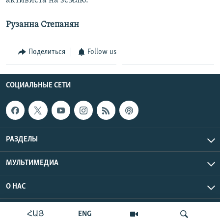
активиста на землю.
Рузанна Степанян
Поделиться
Follow us
СОЦИАЛЬНЫЕ СЕТИ
РАЗДЕЛЫ
МУЛЬТИМЕДИА
О НАС
Радио Азатутюн © 2026 RFE/RL, Inc. Все права защищены.
ՀԱՅ
ENG