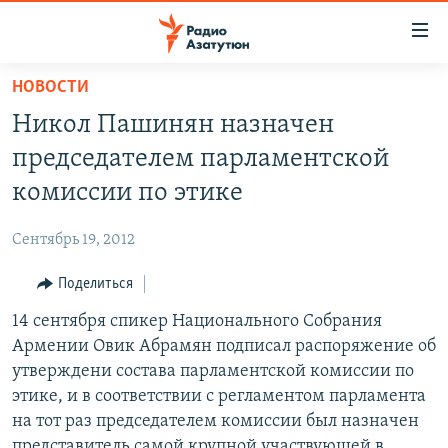
Ссылки
доступа
Перейти
НОВОСТИ
к
ГЛАВНАЯ
Никол Пашинян назначен
основному
НОВОСТИ
содержанию
председателем парламентской
ПОЛИТИКА
Перейти
комиссии по этике
к
ОБЩЕСТВО
основной
Сентябрь 19, 2012
ЭКОНОМИКА
навигации
Перейти
Поделиться
РЕГИОН
к
14 сентября спикер Национального Собрания
НАГОРНЫЙ КАРАБАХ
поиску
Армении Овик Абрамян подписал распоряжение об
КУЛЬТУРА
утверждени состава парламентской комиссии по
СПОРТ
этике, и в соответствии с регламентом парламента
на тот раз председателем комиссии был назначен
АРХИВ
представитель самой крупной участвующей в