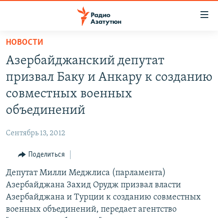
Ссылки
доступа
Перейти
НОВОСТИ
к
ГЛАВНАЯ
Азербайджанский депутат
основному
НОВОСТИ
содержанию
призвал Баку и Анкару к созданию
ПОЛИТИКА
Перейти
совместных военных
к
ОБЩЕСТВО
объединений
основной
ЭКОНОМИКА
навигации
Сентябрь 13, 2012
Перейти
РЕГИОН
к
Поделиться
НАГОРНЫЙ КАРАБАХ
поиску
Депутат Милли Меджлиса (парламента)
КУЛЬТУРА
Азербайджана Захид Орудж призвал власти
СПОРТ
Азербайджана и Турции к созданию совместных
военных объединений, передает агентство
АРХИВ