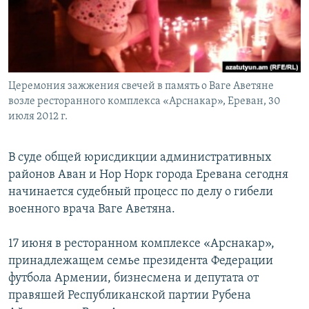
Հայերեն
English
Русский
Церемония зажжения свечей в память о Ваге Аветяне
возле ресторанного комплекса «Арснакар», Ереван, 30
Все сайты Радио Азатутюн
июля 2012 г.
В суде общей юрисдикции административных
районов Аван и Нор Норк города Еревана сегодня
начинается судебный процесс по делу о гибели
военного врача Ваге Аветяна.
17 июня в ресторанном комплексе «Арснакар»,
принадлежащем семье президента Федерации
футбола Армении, бизнесмена и депутата от
правяшей Республиканской партии Рубена