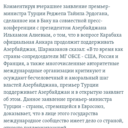
Комментируя вчерашнее заявление премьер-
Հայերեն
министра Турции Реджепа Тайипа Эрдогана,
English
сделанное им в Баку на совместной пресс-
конференции с президентом Азербайджана
Русский
Ильхамом Алиевым, о том, что в вопросе Карабаха
официальная Анкара продолжит поддерживать
Все сайты Радио Азатутюн
Азербайджан, Шармазанов сказал: «В то время как
страны-сопредседатели МГ ОБСЕ - США, Россия и
Франция, а также многочисленные авторитетные
международные организации критикуют и
осуждают бесчеловечный и аморальный шаг
властей Азербайджана, премьер Турции
поддерживает Азербайджан и в открытую заявляет
об этом. Данное заявление премьер-министра
Турции – страны, стремящейся в Евросоюз,
доказывает, что в лице этого государства
международное сообщество имеет дело со страной,