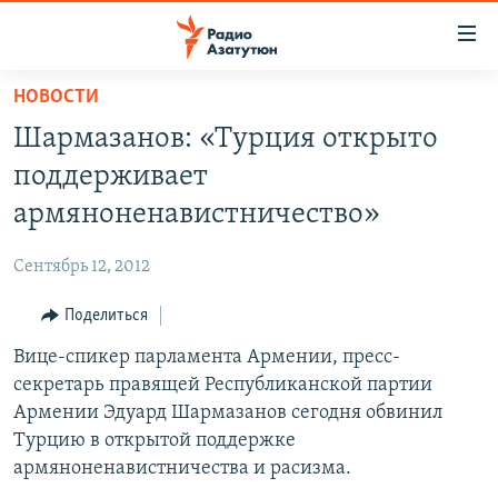
Ссылки
доступа
Перейти
НОВОСТИ
к
ГЛАВНАЯ
Шармазанов: «Турция открыто
основному
НОВОСТИ
содержанию
поддерживает
ПОЛИТИКА
Перейти
армяноненавистничество»
к
ОБЩЕСТВО
основной
Сентябрь 12, 2012
ЭКОНОМИКА
навигации
Перейти
Поделиться
РЕГИОН
к
Вице-спикер парламента Армении, пресс-
НАГОРНЫЙ КАРАБАХ
поиску
секретарь правящей Республиканской партии
КУЛЬТУРА
Армении Эдуард Шармазанов сегодня обвинил
СПОРТ
Турцию в открытой поддержке
армяноненавистничества и расизма.
АРХИВ