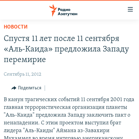
Ссылки
доступа
Перейти
НОВОСТИ
к
ГЛАВНАЯ
Спустя 11 лет после 11 сентября
основному
НОВОСТИ
содержанию
«Аль-Каида» предложила Западу
ПОЛИТИКА
Перейти
перемирие
к
ОБЩЕСТВО
основной
Сентябрь 11, 2012
ЭКОНОМИКА
навигации
Перейти
Поделиться
РЕГИОН
к
В канун трагических событий 11 сентября 2001 года
НАГОРНЫЙ КАРАБАХ
поиску
главная террористическая организация планеты
КУЛЬТУРА
"Аль-Каида" предложила Западу заключить пакт о
СПОРТ
ненападении. С этим проектом выступил брат
лидера "Аль-Каиды" Аймана аз-Завахири
АРХИВ
Мухаммед во время интервью американскому