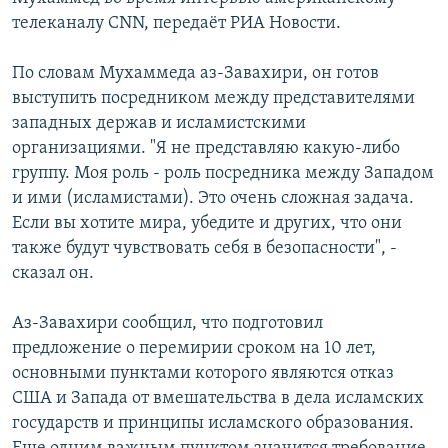
телеканалу CNN, передаёт РИА Новости.
Հայերեն
English
По словам Мухаммеда аз-Завахири, он готов
выступить посредником между представителями
Русский
западных держав и исламистскими
организациями. "Я не представляю какую-либо
Все сайты Радио Азатутюн
группу. Моя роль - роль посредника между Западом
и ими (исламистами). Это очень сложная задача.
Если вы хотите мира, убедите и других, что они
также будут чувствовать себя в безопасности", -
сказал он.
Аз-Завахири сообщил, что подготовил
предложение о перемирии сроком на 10 лет,
основными пунктами которого являются отказ
США и Запада от вмешательства в дела исламских
государств и принципы исламского образования.