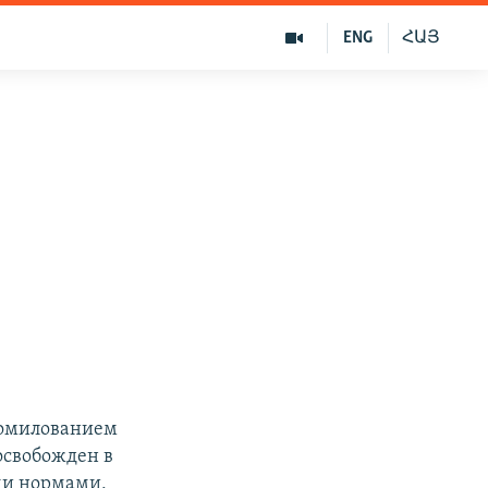
ENG
ՀԱՅ
 помилованием
освобожден в
ми нормами,