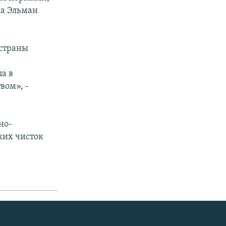
на Эльман
 страны
а в
вом», -
но-
ких чисток