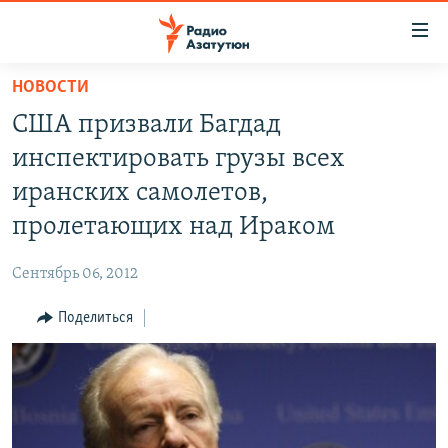
Ссылки
доступа
Перейти
НОВОСТИ
к
ГЛАВНАЯ
США призвали Багдад
основному
НОВОСТИ
содержанию
инспектировать грузы всех
ПОЛИТИКА
Перейти
иранских самолетов,
к
ОБЩЕСТВО
пролетающих над Ираком
основной
ЭКОНОМИКА
навигации
Сентябрь 06, 2012
Перейти
РЕГИОН
к
Поделиться
НАГОРНЫЙ КАРАБАХ
поиску
КУЛЬТУРА
СПОРТ
АРХИВ