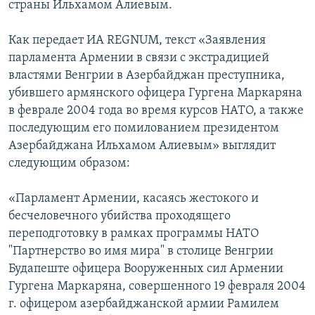
страны Ильхамом Алиевым.
Հայերեն
Как передает ИА REGNUM, текст «Заявления
English
парламента Армении в связи с экстрадицией
властями Венгрии в Азербайджан преступника,
Русский
убившего армянского офицера Гургена Маркаряна
в феврале 2004 года во время курсов НАТО, а также
Все сайты Радио Азатутюн
последующим его помилованием президентом
Азербайджана Ильхамом Алиевым» выглядит
следующим образом:
«Парламент Армении, касаясь жестокого и
бесчеловечного убийства проходящего
переподготовку в рамках программы НАТО
"Партнерство во имя мира" в столице Венгрии
Будапеште офицера Вооруженных сил Армении
Гургена Маркаряна, совершенного 19 февраля 2004
г. офицером азербайджанской армии Рамилем