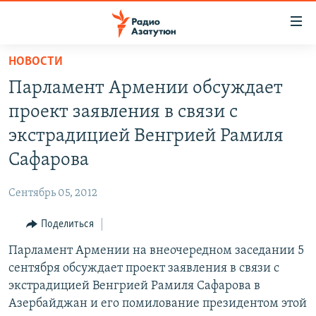
Ссылки
доступа
Перейти
НОВОСТИ
к
ГЛАВНАЯ
Парламент Армении обсуждает
основному
НОВОСТИ
содержанию
проект заявления в связи с
ПОЛИТИКА
Перейти
экстрадицией Венгрией Рамиля
к
ОБЩЕСТВО
Сафарова
основной
ЭКОНОМИКА
навигации
Сентябрь 05, 2012
Перейти
РЕГИОН
к
Поделиться
НАГОРНЫЙ КАРАБАХ
поиску
Парламент Армении на внеочередном заседании 5
КУЛЬТУРА
сентября обсуждает проект заявления в связи с
СПОРТ
экстрадицией Венгрией Рамиля Сафарова в
Азербайджан и его помилование президентом этой
АРХИВ