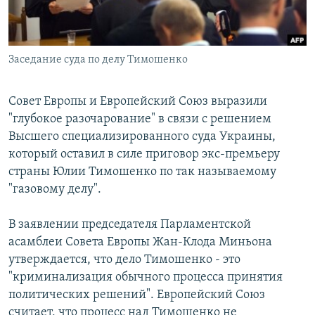
Հայերեն
English
Заседание суда по делу Тимошенко
Русский
Совет Европы и Европейский Союз выразили
Все сайты Радио Азатутюн
"глубокое разочарование" в связи с решением
Высшего специализированного суда Украины,
который оставил в силе приговор экс-премьеру
страны Юлии Тимошенко по так называемому
"газовому делу".
В заявлении председателя Парламентской
асамблеи Совета Европы Жан-Клода Миньона
утверждается, что дело Тимошенко - это
"криминализация обычного процесса принятия
политических решений". Европейский Союз
считает, что процесс над Тимошенко не