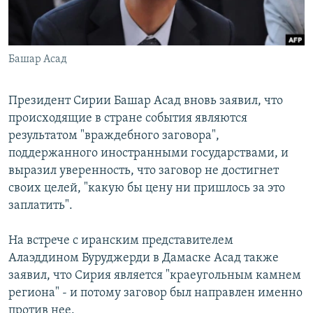
Հայերեն
English
Башар Асад
Русский
Президент Сирии Башар Асад вновь заявил, что
Все сайты Радио Азатутюн
происходящие в стране события являются
результатом "враждебного заговора",
поддержанного иностранными государствами, и
выразил уверенность, что заговор не достигнет
своих целей, "какую бы цену ни пришлось за это
заплатить".
На встрече с иранским представителем
Алаэддином Буруджерди в Дамаске Асад также
заявил, что Сирия является "краеугольным камнем
региона" - и потому заговор был направлен именно
против нее.