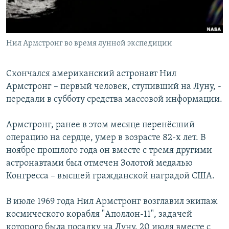
Հայերեն
English
Нил Армстронг во время лунной экспедиции
Русский
Скончался американский астронавт Нил
Все сайты Радио Азатутюн
Армстронг – первый человек, ступивший на Луну, -
передали в субботу средства массовой информации.
Армстронг, ранее в этом месяце перенёсший
операцию на сердце, умер в возрасте 82-х лет. В
ноябре прошлого года он вместе с тремя другими
астронавтами был отмечен Золотой медалью
Конгресса – высшей гражданской наградой США.
В июле 1969 года Нил Армстронг возглавил экипаж
космического корабля "Аполлон-11", задачей
которого была посадку на Луну. 20 июля вместе с