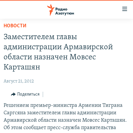
Ссылки
доступа
Перейти
НОВОСТИ
к
ГЛАВНАЯ
Заместителем главы
основному
НОВОСТИ
содержанию
администрации Армавирской
ПОЛИТИКА
Перейти
области назначен Мовсес
к
ОБЩЕСТВО
Карташян
основной
ЭКОНОМИКА
навигации
Август 21, 2012
Перейти
РЕГИОН
к
Поделиться
НАГОРНЫЙ КАРАБАХ
поиску
Решением премьер-министра Армении Тиграна
КУЛЬТУРА
Саргсяна заместителем главы администрации
СПОРТ
Армавирской области назначен Мовсес Карташян.
Об этом сообщает пресс-служба правительства
АРХИВ