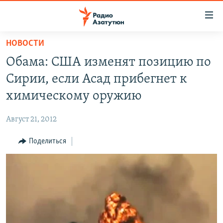
Ссылки
доступа
Перейти
НОВОСТИ
к
ГЛАВНАЯ
Обама: США изменят позицию по
основному
НОВОСТИ
содержанию
Сирии, если Асад прибегнет к
ПОЛИТИКА
Перейти
химическому оружию
к
ОБЩЕСТВО
основной
Август 21, 2012
ЭКОНОМИКА
навигации
Перейти
Поделиться
РЕГИОН
к
НАГОРНЫЙ КАРАБАХ
поиску
КУЛЬТУРА
СПОРТ
АРХИВ