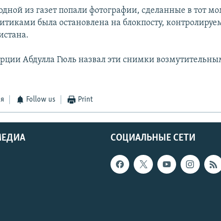
дной из газет попали фотографии, сделанные в тот мо
итиками была остановлена на блокпосту, контролируе
истана.
рции Абдулла Гюль назвал эти снимки возмутительны
ся
Follow us
Print
МЕДИА
СОЦИАЛЬНЫЕ СЕТИ