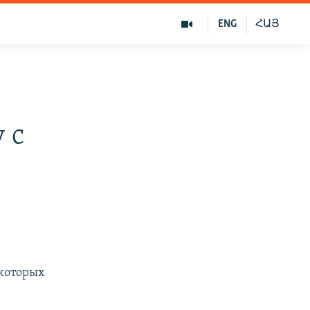
ENG
ՀԱՅ
и
 с
 которых