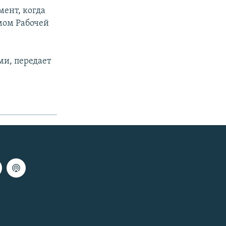
мент, когда
мом Рабочей
ми, передает