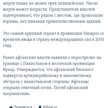
жертв также не менее трех полицейских. Число
Հայերեն
жертв может возрасти. Представители властей
подчеркивают, что рядом с местом, где произошли
English
взрывы, нет никаких правительственных зданий.
Русский
Это самый крупный теракт в провинции Нимроз со
времени ввода в страну международных сил в 2001
Все сайты Радио Азатутюн
году.
Ранее афганские власти заявили о перестрелке на
границе с Пакистаном в восточной провинции
Кунар. Утверждается, что афганский блокпост
подвергся артиллерийскому и минометному
обстрелу с пакистанской стороны. Афганцы
открыли ответный огонь. Погиб афганский
пограничник.
Поделиться
Follow us