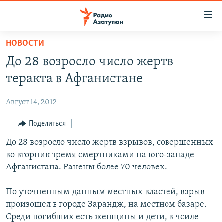
Ссылки
доступа
Перейти
НОВОСТИ
к
ГЛАВНАЯ
До 28 возросло число жертв
основному
НОВОСТИ
содержанию
теракта в Афганистане
ПОЛИТИКА
Перейти
к
Август 14, 2012
ОБЩЕСТВО
основной
ЭКОНОМИКА
Поделиться
навигации
Перейти
РЕГИОН
До 28 возросло число жертв взрывов, совершенных
к
во вторник тремя смертниками на юго-западе
НАГОРНЫЙ КАРАБАХ
поиску
Афганистана. Ранены более 70 человек.
КУЛЬТУРА
По уточненным данным местных властей, взрыв
СПОРТ
произошел в городе Зарандж, на местном базаре.
АРХИВ
Среди погибших есть женщины и дети, в чсиле