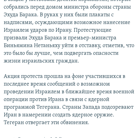
собрались перед домом министра обороны страны
Հայերեն
Эхуда Барака. В руках у них были плакаты с
English
надписями, осуждающими возможное нанесение
Израилем ударов по Ирану. Протестующие
Русский
призвали Эхуда Барака и премьер-министра
Биньямина Нетаньяху уйти в отставку, отметив, что
Все сайты Радио Азатутюн
это было бы лучше, чем подвергать опасности
жизни израильских граждан.
Акция протеста прошла на фоне участившихся в
последнее время сообщений о возможном
проведении Израилем в ближайшее время военной
операции против Ирана в связи с ядерной
программой Тегерана. Страны Запада подозревают
Иран в намерении создать ядерное оружие.
Тегеран отвергает эти обвинения.