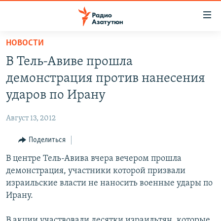
Ссылки
доступа
Перейти
НОВОСТИ
к
ГЛАВНАЯ
В Тель-Авиве прошла
основному
НОВОСТИ
содержанию
демонстрация против нанесения
ПОЛИТИКА
Перейти
ударов по Ирану
к
ОБЩЕСТВО
основной
Август 13, 2012
ЭКОНОМИКА
навигации
Перейти
Поделиться
РЕГИОН
к
В центре Тель-Авива вчера вечером прошла
НАГОРНЫЙ КАРАБАХ
поиску
демонстрация, участники которой призвали
КУЛЬТУРА
израильские власти не наносить военные удары по
СПОРТ
Ирану.
АРХИВ
В акции участвовали десятки израильтян, которые