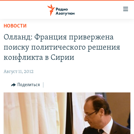
Ссылки
доступа
Перейти
НОВОСТИ
к
ГЛАВНАЯ
Олланд: Франция привержена
основному
НОВОСТИ
содержанию
поиску политического решения
ПОЛИТИКА
Перейти
конфликта в Сирии
к
ОБЩЕСТВО
основной
Август 11, 2012
ЭКОНОМИКА
навигации
Перейти
Поделиться
РЕГИОН
к
НАГОРНЫЙ КАРАБАХ
поиску
КУЛЬТУРА
СПОРТ
АРХИВ