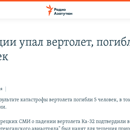
ции упал вертолет, погиб
ек
ся
зультате катастрофы вертолета погибли 5 человек, в то
ии.
рецких СМИ о падении вертолета Ка-32 подтвердили в
фтеюганского авиаотряда" был нанят для тешения при