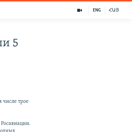
ENG
ՀԱՅ
ли 5
м числе трое
 Росавиации.
родных