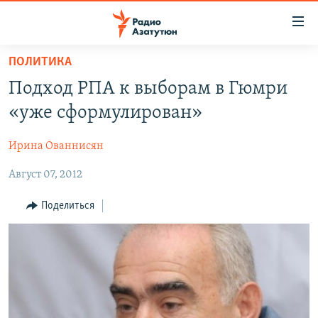
Ссылки
доступа
Перейти
ПОЛИТИКА
к
ГЛАВНАЯ
Подход РПА к выборам в Гюмри
основному
НОВОСТИ
содержанию
«уже сформулирован»
ПОЛИТИКА
Перейти
к
Ирина Ованнисян
ОБЩЕСТВО
основной
Август 07, 2012
ЭКОНОМИКА
навигации
Перейти
РЕГИОН
Поделиться
к
НАГОРНЫЙ КАРАБАХ
поиску
КУЛЬТУРА
СПОРТ
АРХИВ