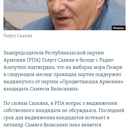
Հայերեն
English
Русский
Галуст Саакян
Все сайты Радио Азатутюн
Зампредседателя Республиканской партии
Армении (РПА) Галуст Саакян в беседе с Радио
Азатутюн подтвердил, что на выборах мэра Гюмри
в следующем месяце правящая партия поддержит
выдвинутого от партии «Процветающая Армения»
кандидата Самвела Баласаняна.
По словам Саакяна, в РПА вопрос о выдвижении
собственного кандидата не обсуждался. Последний
срок для выдвижения кандидатов истекает в
пятницу. Самвел Баласанян пока является