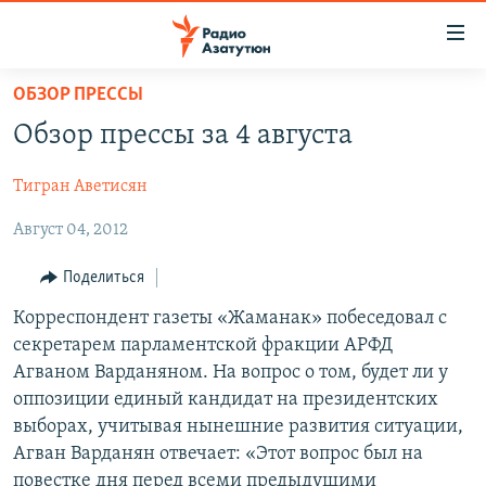
Ссылки
доступа
Перейти
ОБЗОР ПРЕССЫ
к
ГЛАВНАЯ
Обзор прессы за 4 августа
основному
НОВОСТИ
содержанию
Тигран Аветисян
ПОЛИТИКА
Перейти
к
Август 04, 2012
ОБЩЕСТВО
основной
ЭКОНОМИКА
навигации
Поделиться
Перейти
РЕГИОН
Корреспондент газеты «Жаманак» побеседовал с
к
секретарем парламентской фракции АРФД
НАГОРНЫЙ КАРАБАХ
поиску
Агваном Варданяном. На вопрос о том, будет ли у
КУЛЬТУРА
оппозиции единый кандидат на президентских
выборах, учитывая нынешние развития ситуации,
СПОРТ
Агван Варданян отвечает: «Этот вопрос был на
АРХИВ
повестке дня перед всеми предыдущими