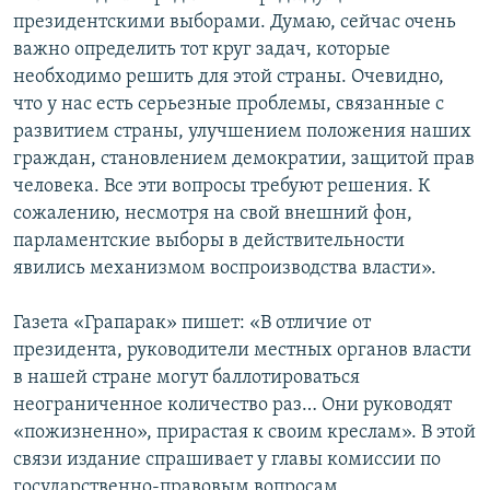
президентскими выборами. Думаю, сейчас очень
Հայերեն
важно определить тот круг задач, которые
необходимо решить для этой страны. Очевидно,
English
что у нас есть серьезные проблемы, связанные с
Русский
развитием страны, улучшением положения наших
граждан, становлением демократии, защитой прав
Все сайты Радио Азатутюн
человека. Все эти вопросы требуют решения. К
сожалению, несмотря на свой внешний фон,
парламентские выборы в действительности
явились механизмом воспроизводства власти».
Газета «Грапарак» пишет: «В отличие от
президента, руководители местных органов власти
в нашей стране могут баллотироваться
неограниченное количество раз… Они руководят
«пожизненно», прирастая к своим креслам». В этой
связи издание спрашивает у главы комиссии по
государственно-правовым вопросам