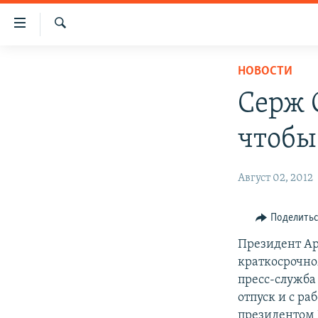
Ссылки
доступа
Поиск
Перейти
ГЛАВНАЯ
НОВОСТИ
к
НОВОСТИ
основному
Серж 
содержанию
ПОЛИТИКА
Перейти
чтобы
ОБЩЕСТВО
к
основной
ЭКОНОМИКА
Август 02, 2012
навигации
РЕГИОН
Перейти
к
НАГОРНЫЙ КАРАБАХ
Поделить
поиску
КУЛЬТУРА
Президент Ар
краткосрочном
СПОРТ
пресс-служба
АРХИВ
отпуск и с ра
президентом