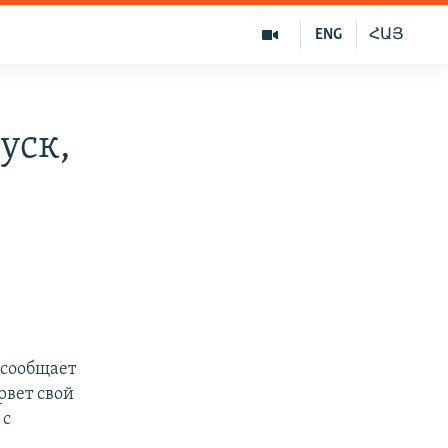
ENG
ՀԱՅ
уск,
 сообщает
рвет свой
 с