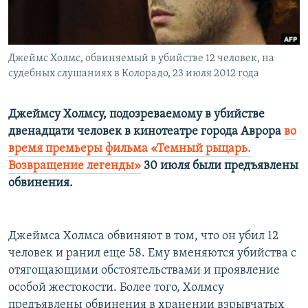
Հայերեն
English
Джеймс Холмс, обвиняемый в убийстве 12 человек, на
Русский
судебных слушаниях в Колорадо, 23 июля 2012 года
Все сайты Радио Азатутюн
Джеймсу Холмсу, подозреваемому в убийстве
двенадцати человек в кинотеатре города Аврора
во
время премьеры фильма «Темный рыцарь.
Возвращение легенды»
30 июля были предъявлены
обвинения.
Джеймса Холмса обвиняют в том, что он убил 12
человек и ранил еще 58. Ему вменяются убийства с
отягощающими обстоятельствами и проявление
особой жестокости. Более того, Холмсу
предъявлены обвинения в хранении взрывчатых