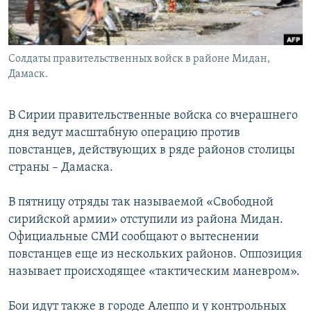
Հայերեն
English
Солдаты правительственных войск в районе Мидан,
Русский
Дамаск.
Все сайты Радио Азатутюн
В Сирии правительственные войска со вчерашнего
дня ведут масштабную операцию против
повстанцев, действующих в ряде районов столицы
страны – Дамаска.
В пятницу отряды так называемой «Свободной
сирийской армии» отступили из района Мидан.
Официальные СМИ сообщают о вытеснении
повстанцев еще из нескольких районов. Оппозиция
называет происходящее «тактическим маневром».
Бои идут также в городе Алеппо и у контрольных