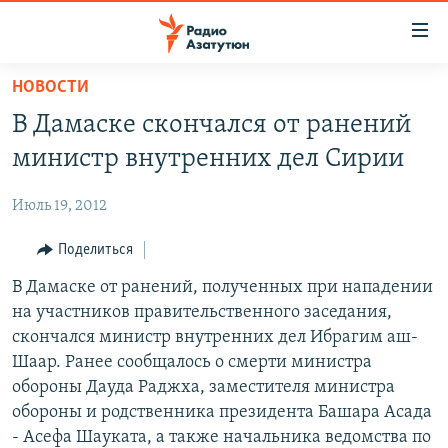
Ссылки
доступа
Перейти
НОВОСТИ
к
ГЛАВНАЯ
В Дамаске скончался от ранений
основному
НОВОСТИ
содержанию
министр внутренних дел Сирии
ПОЛИТИКА
Перейти
к
Июль 19, 2012
ОБЩЕСТВО
основной
ЭКОНОМИКА
Поделиться
навигации
Перейти
РЕГИОН
В Дамаске от ранений, полученных при нападении
к
на участников правительственного заседания,
НАГОРНЫЙ КАРАБАХ
поиску
скончался министр внутренних дел Ибрагим аш-
КУЛЬТУРА
Шаар. Ранее сообщалось о смерти министра
обороны Дауда Раджха, заместителя министра
СПОРТ
обороны и родственника президента Башара Асада
АРХИВ
- Асефа Шауката, а также начальника ведомства по