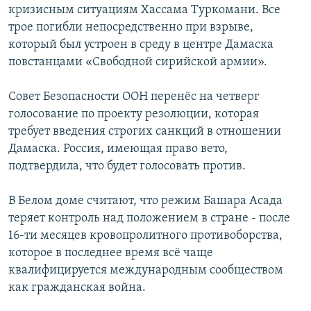
кризисным ситуациям Хассама Туркомани. Все
Հայերեն
трое погибли непосредственно при взрыве,
который был устроен в среду в центре Дамаска
English
повстанцами «Свободной сирийской армии».
Русский
Совет Безопасности ООН перенёс на четверг
голосование по проекту резолюции, которая
Все сайты Радио Азатутюн
требует введения строгих санкций в отношении
Дамаска. Россия, имеющая право вето,
подтвердила, что будет голосовать против.
В Белом доме считают, что режим Башара Асада
теряет контроль над положением в стране - после
16-ти месяцев кровопролитного противоборства,
которое в последнее время всё чаще
квалифицируется международным сообществом
как гражданская война.