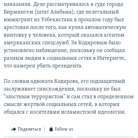
наказания. Дело рассматривалось в суде города
Հայերեն
Бирмингем (штат Алабама), где нелегальный
иммигрант из Узбекистана в прошлом году был
English
арестован после того, как купил автоматическую
Русский
винтовку у человека, который оказался агентом
американских спецслужб. За Кодировым было
установлено наблюдение, поскольку он сообщал
Все сайты Радио Азатутюн
разным людям в социальных сетях в Интернете,
что намерен убить президента.
По словам адвоката Кодирова, его подзащитный
заслуживает снисхождения, поскольку не был
"злостным террористом" и сам стал в определенном
смысле жертвой социальных сетей, в которых
общался с носителями исламистской идеологии.
Поделиться
Follow us