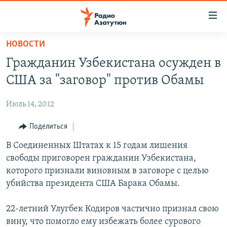
Ссылки
доступа
Перейти
НОВОСТИ
к
ГЛАВНАЯ
Гражданин Узбекистана осужден в
основному
НОВОСТИ
содержанию
США за "заговор" против Обамы
ПОЛИТИКА
Перейти
к
Июль 14, 2012
ОБЩЕСТВО
основной
ЭКОНОМИКА
Поделиться
навигации
Перейти
РЕГИОН
В Соединенных Штатах к 15 годам лишения
к
свободы приговорен гражданин Узбекистана,
НАГОРНЫЙ КАРАБАХ
поиску
которого признали виновным в заговоре с целью
КУЛЬТУРА
убийства президента США Барака Обамы.
СПОРТ
22-летний Улугбек Кодиров частично признал свою
АРХИВ
вину, что помогло ему избежать более сурового