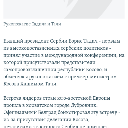
Հայերեն
English
Рукопожатие Тадича и Тачи
Русский
Бывший президент Сербии Борис Тадич - первым
Все сайты Радио Азатутюн
из высокопоставленных сербских политиков -
принял участие в международной конференции, на
которой присутствовали представители
самопровозглашенной республики Косово, и
обменялся рукопожатием с премьер-министром
Косова Хашимом Тачи.
Встреча лидеров стран юго-восточной Европы
прошла в хорватском городе Дубровник.
Официальный Белград бойкотировал эту встречу -
из-за присутствия делегации Косова,
независимость которого Сербия не признает.