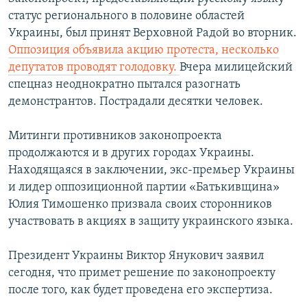
статус регионального в половине областей
Հայերեն
Украины, был принят Верховной Радой во вторник.
English
Оппозиция объявила акцию протеста, несколько
депутатов проводят голодовку.
Вчера милицейский
Русский
спецназ неоднократно пытался разогнать
демонстрантов. Пострадали десятки человек.
Все сайты Радио Азатутюн
Митинги противников законопроекта
продолжаются и в других городах Украины.
Находящаяся в заключении, экс-премьер Украины
и лидер оппозиционной партии «Батькивщина»
Юлия Тимошенко призвала своих сторонников
участвовать в акциях в защиту украинского языка.
Президент Украины Виктор Янукович заявил
сегодня, что примет решение по законопроекту
после того, как будет проведена его экспертиза.