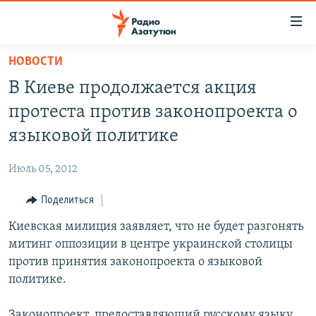
Ссылки
доступа
Перейти
НОВОСТИ
к
ГЛАВНАЯ
В Киеве продолжается акция
основному
НОВОСТИ
содержанию
протеста против законопроекта о
ПОЛИТИКА
Перейти
языковой политике
к
ОБЩЕСТВО
основной
Июль 05, 2012
ЭКОНОМИКА
навигации
Перейти
Поделиться
РЕГИОН
к
Киевская милиция заявляет, что не будет разгонять
НАГОРНЫЙ КАРАБАХ
поиску
митинг оппозиции в центре украинской столицы
КУЛЬТУРА
против принятия законопроекта о языковой
СПОРТ
политике.
АРХИВ
Законопроект, предоставляющий русскому языку