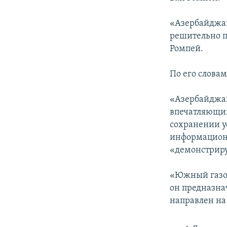
«Азербайджан
решительно п
Ромпей.
По его словам
«Азербайджан
впечатляющим
сохранении у
информационн
«демонстриру
«Южный газов
он предназна
направлен на