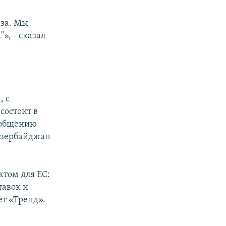
аза. Мы
, - сказал
, с
состоит в
сообщению
 Азербайджан
том для ЕС:
тавок и
ет «Тренд».