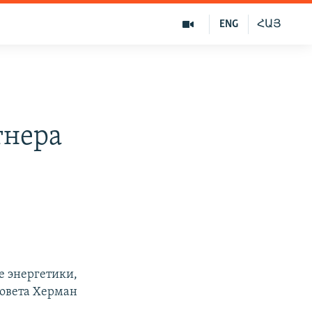
ENG
ՀԱՅ
тнера
е энергетики,
совета Херман