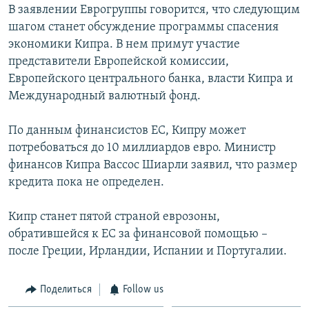
В заявлении Еврогруппы говорится, что следующим
Հայերեն
шагом станет обсуждение программы спасения
экономики Кипра. В нем примут участие
English
представители Европейской комиссии,
Русский
Европейского центрального банка, власти Кипра и
Международный валютный фонд.
Все сайты Радио Азатутюн
По данным финансистов ЕС, Кипру может
потребоваться до 10 миллиардов евро. Министр
финансов Кипра Вассос Шиарли заявил, что размер
кредита пока не определен.
Кипр станет пятой страной еврозоны,
обратившейся к ЕС за финансовой помощью –
после Греции, Ирландии, Испании и Португалии.
Поделиться
Follow us