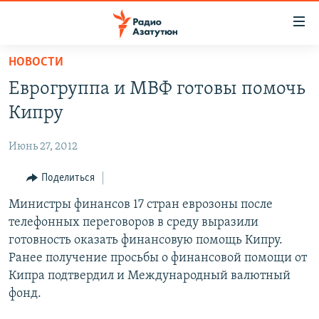
Ссылки
доступа
Перейти
НОВОСТИ
к
ГЛАВНАЯ
Еврогруппа и МВФ готовы помочь
основному
НОВОСТИ
содержанию
Кипру
ПОЛИТИКА
Перейти
к
Июнь 27, 2012
ОБЩЕСТВО
основной
ЭКОНОМИКА
Поделиться
навигации
Перейти
РЕГИОН
Министры финансов 17 стран еврозоны после
к
телефонных переговоров в среду выразили
НАГОРНЫЙ КАРАБАХ
поиску
готовность оказать финансовую помощь Кипру.
КУЛЬТУРА
Ранее получение просьбы о финансовой помощи от
Кипра подтвердил и Международный валютный
СПОРТ
фонд.
АРХИВ