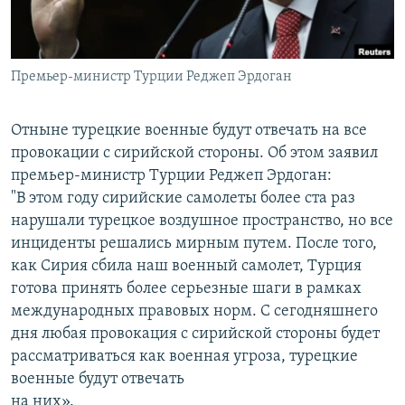
Հայերեն
English
Премьер-министр Турции Реджеп Эрдоган
Русский
Отныне турецкие военные будут отвечать на все
Все сайты Радио Азатутюн
провокации с сирийской стороны. Об этом заявил
премьер-министр Турции Реджеп Эрдоган:
"В этом году сирийские самолеты более ста раз
нарушали турецкое воздушное пространство, но все
инциденты решались мирным путем. После того,
как Сирия сбила наш военный самолет, Турция
готова принять более серьезные шаги в рамках
международных правовых норм. С сегодняшнего
дня любая провокация с сирийской стороны будет
рассматриваться как военная угроза, турецкие
военные будут отвечать
на них».