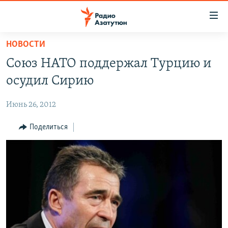
Ссылки
доступа
Перейти
НОВОСТИ
к
ГЛАВНАЯ
Союз НАТО поддержал Турцию и
основному
НОВОСТИ
содержанию
осудил Сирию
ПОЛИТИКА
Перейти
к
Июнь 26, 2012
ОБЩЕСТВО
основной
ЭКОНОМИКА
Поделиться
навигации
Перейти
РЕГИОН
к
НАГОРНЫЙ КАРАБАХ
поиску
КУЛЬТУРА
СПОРТ
АРХИВ