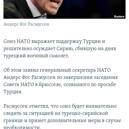
Հայերեն
English
Андерс Фог Расмуссен
Русский
Союз НАТО выражает поддержку Турции и
Все сайты Радио Азатутюн
решительно осуждает Сирию, сбившую на днях
турецкий военный самолет.
Об этом заявил генеральный секретарь НАТО
Андерс Фог Расмуссен по завершении заседания
Совета НАТО в Брюсселе, созванного по просьбе
Турции.
Расмуссен отметил, что союз будет внимательно
следить за ситуацией на турецко-сирийской
границе и примет дополнительные меры в случае
необходимости.