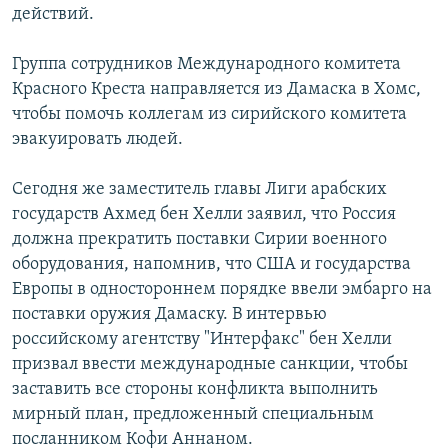
действий.
Հայերեն
Группа сотрудников Международного комитета
English
Красного Креста направляется из Дамаска в Хомс,
Русский
чтобы помочь коллегам из сирийского комитета
эвакуировать людей.
Все сайты Радио Азатутюн
Сегодня же заместитель главы Лиги арабских
государств Ахмед бен Хелли заявил, что Россия
должна прекратить поставки Сирии военного
оборудования, напомнив, что США и государства
Европы в одностороннем порядке ввели эмбарго на
поставки оружия Дамаску. В интервью
российскому агентству "Интерфакс" бен Хелли
призвал ввести международные санкции, чтобы
заставить все стороны конфликта выполнить
мирный план, предложенный специальным
посланником Кофи Аннаном.