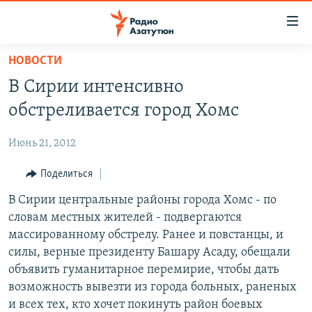
Ссылки
доступа
Перейти
НОВОСТИ
к
ГЛАВНАЯ
В Сирии интенсивно
основному
НОВОСТИ
содержанию
обстреливается город Хомс
ПОЛИТИКА
Перейти
к
Июнь 21, 2012
ОБЩЕСТВО
основной
ЭКОНОМИКА
Поделиться
навигации
Перейти
РЕГИОН
В Сирии центральные районы города Хомс - по
к
словам местных жителей - подвергаются
НАГОРНЫЙ КАРАБАХ
поиску
массированному обстрелу. Ранее и повстанцы, и
КУЛЬТУРА
силы, верные президенту Башару Асаду, обещали
объявить гуманитарное перемирие, чтобы дать
СПОРТ
возможность вывезти из города больных, раненых
АРХИВ
и всех тех, кто хочет покинуть район боевых