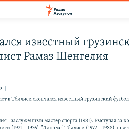
ался известный грузинс
лист Рамаз Шенгелия
ся
 лет в Тбилиси скончался известный грузинский футбо
ия - заслуженный мастер спорта (1981). Выступал за 
таиси (1971—1976), "Динамо" Тбилиси (1977—1988), шве