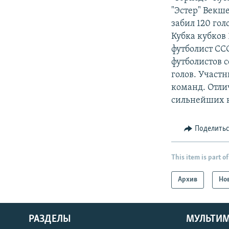
"Эстер" Векш
забил 120 гол
Кубка кубков
футболист ССС
футболистов с
голов. Участ
команд. Отли
сильнейших н
Поделить
This item is part of
Архив
Но
РАЗДЕЛЫ
МУЛЬТИ