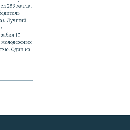
ел 283 матча,
обедитель
ла). Лучший
их
 забил 10
ди молодежных
тью. Один из