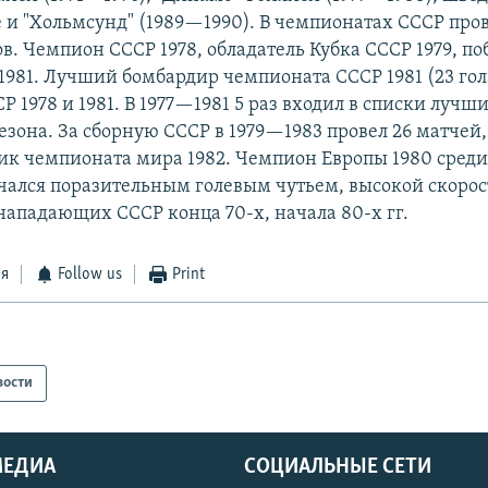
е и "Хольмсунд" (1989—1990). В чемпионатах СССР пров
ов. Чемпион СССР 1978, обладатель Кубка СССР 1979, п
 1981. Лучший бомбардир чемпионата СССР 1981 (23 го
Р 1978 и 1981. В 1977—1981 5 раз входил в списки лучш
езона. За сборную СССР в 1979—1983 провел 26 матчей,
ник чемпионата мира 1982. Чемпион Европы 1980 сре
чался поразительным голевым чутьем, высокой скорос
ападающих СССР конца 70-х, начала 80-х гг.
ся
Follow us
Print
вости
МЕДИА
СОЦИАЛЬНЫЕ СЕТИ