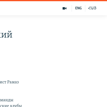
ENG
ՀԱՅ
кий
лист Рамаз
команды
дские клубы