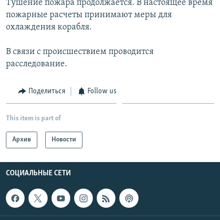
Тушение пожара продолжается. В настоящее время
пожарные расчеты принимают меры для
Հայերեն
охлаждения корабля.
English
В связи с происшествием проводится
Русский
расследование.
Все сайты Радио Азатутюн
Поделиться
Follow us
This item is part of
Архив
Новости
СОЦИАЛЬНЫЕ СЕТИ