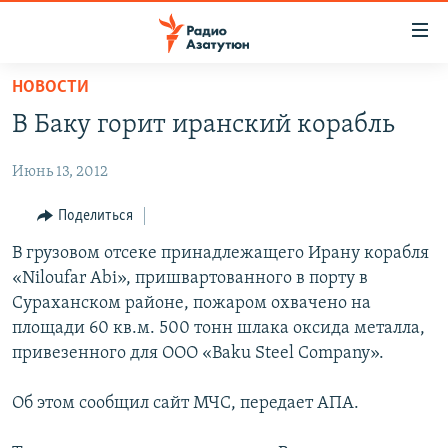
Ссылки
доступа
Перейти
НОВОСТИ
к
ГЛАВНАЯ
В Баку горит иранский корабль
основному
НОВОСТИ
содержанию
Июнь 13, 2012
ПОЛИТИКА
Перейти
к
ОБЩЕСТВО
Поделиться
основной
ЭКОНОМИКА
В грузовом отсеке принадлежащего Ирану корабля
навигации
«Niloufar Abi», пришвартованного в порту в
Перейти
РЕГИОН
Сураханском районе, пожаром охвачено на
к
НАГОРНЫЙ КАРАБАХ
площади 60 кв.м. 500 тонн шлака оксида металла,
поиску
привезенного для ООО «Baku Steel Company».
КУЛЬТУРА
СПОРТ
Об этом сообщил сайт МЧС, передает АПА.
АРХИВ