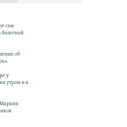
ре сам
а Болотной
ление об
рь».
ре у
ня утром и к
р Маркин
ников