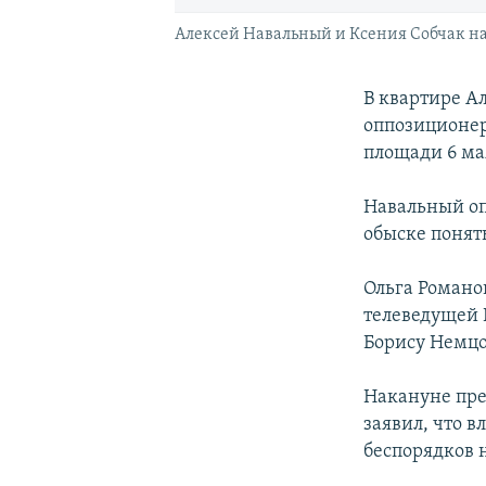
Алексей Навальный и Ксения Собчак на
В квартире Ал
оппозиционер.
площади 6 ма
Навальный оп
обыске поняты
Ольга Романов
телеведущей 
Борису Немцо
Накануне пре
заявил, что 
беспорядков 