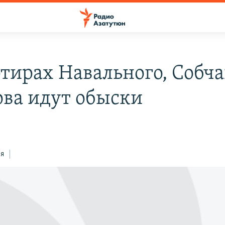
ртирах Навального, Собча
ва идут обыски
ся