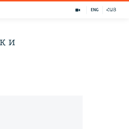
ENG
ՀԱՅ
к и