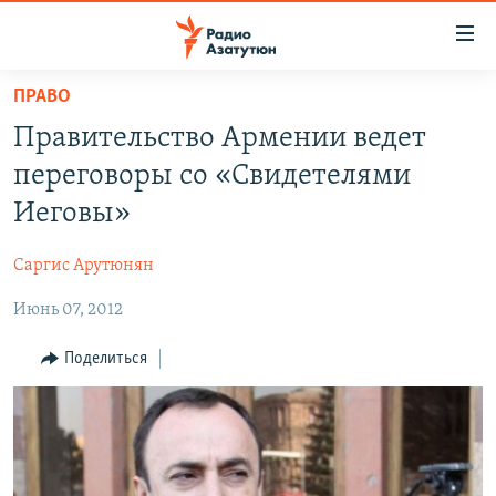
Ссылки
доступа
Перейти
ПРАВО
к
ГЛАВНАЯ
Правительство Армении ведет
основному
НОВОСТИ
содержанию
переговоры со «Свидетелями
ПОЛИТИКА
Перейти
Иеговы»
к
ОБЩЕСТВО
основной
Саргис Арутюнян
ЭКОНОМИКА
навигации
Перейти
Июнь 07, 2012
РЕГИОН
к
НАГОРНЫЙ КАРАБАХ
Поделиться
поиску
КУЛЬТУРА
СПОРТ
АРХИВ