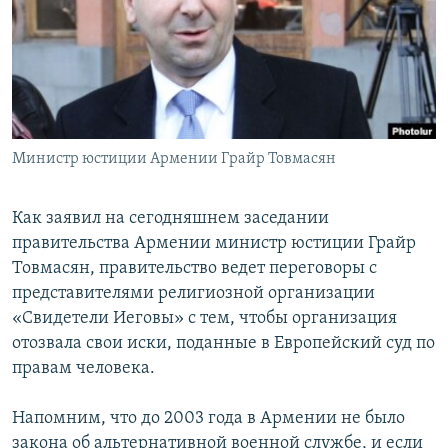
Հայերեն
English
Русский
Министр юстиции Армении Грайр Товмасян
Все сайты Радио Азатутюн
Как заявил на сегодняшнем заседании
правительства Армении министр юстиции Грайр
Товмасян, правительство ведет переговоры с
представителями религиозной организации
«Свидетели Иеговы» с тем, чтобы организация
отозвала свои иски, поданные в Европейский суд по
правам человека.
Напомним, что до 2003 года в Армении не было
закона об альтернативной военной службе, и если