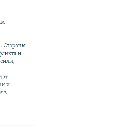
им
. Стороны
фликта и
 силы,
уют
ии и
я в