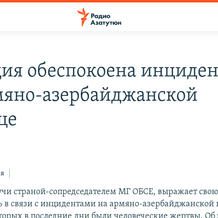
ия обеспокоена инциде
мяно-азербайджанской
це
ся
учи страной-сопредседателем МГ ОБСЕ, выражает свою
ь в связи с инцидентами на армяно-азербайджанской 
оторых в последние дни были человеческие жертвы. Об