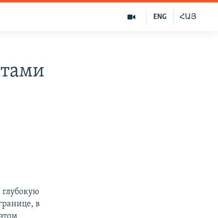
ENG
ՀԱՅ
нтами
 глубокую
границе, в
 этом