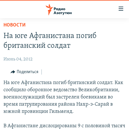
Ссылки
доступа
Перейти
НОВОСТИ
к
ГЛАВНАЯ
На юге Афганистана погиб
основному
НОВОСТИ
содержанию
британский солдат
ПОЛИТИКА
Перейти
к
Июнь 04, 2012
ОБЩЕСТВО
основной
ЭКОНОМИКА
Поделиться
навигации
Перейти
РЕГИОН
На юге Афганистана погиб британский солдат. Как
к
сообщило оборонное ведомство Великобритании,
НАГОРНЫЙ КАРАБАХ
поиску
военнослужащий был застрелен боевиками во
КУЛЬТУРА
время патрулирования района Нахр-э-Сарай в
южной провинции Гильменд.
СПОРТ
АРХИВ
В Афганистане дислоцированы 9 с половиной тысяч