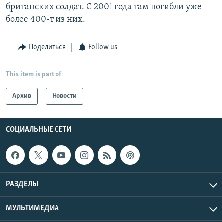
британских солдат. С 2001 года там погибли уже
Հայերեն
более 400-т из них.
English
Поделиться
Follow us
Русский
This item is part of
Все сайты Радио Азатутюн
Архив
Новости
СОЦИАЛЬНЫЕ СЕТИ
РАЗДЕЛЫ
МУЛЬТИМЕДИА