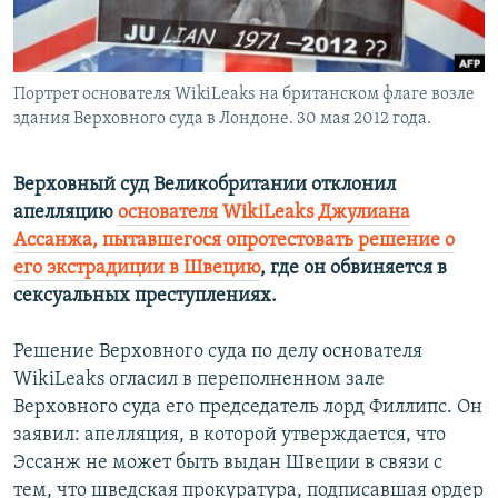
Հայերեն
English
Портрет основателя WikiLeaks на британском флаге возле
Русский
здания Верховного суда в Лондоне. 30 мая 2012 года.
Все сайты Радио Азатутюн
Верховный суд Великобритании отклонил
апелляцию
основателя WikiLeaks Джулиана
Ассанжа, пытавшегося опротестовать решение о
его экстрадиции в Швецию
, где он обвиняется в
сексуальных преступлениях.
Решение Верховного суда по делу основателя
WikiLeaks огласил в переполненном зале
Верховного суда его председатель лорд Филлипс. Он
заявил: апелляция, в которой утверждается, что
Эссанж не может быть выдан Швеции в связи с
тем, что шведская прокуратура, подписавшая ордер