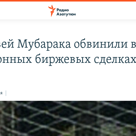
ей Мубарака обвинили 
онных биржевых сделка
ся