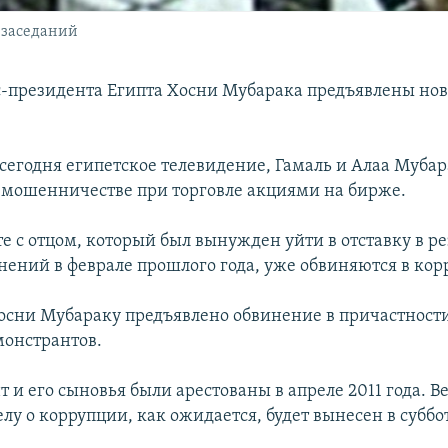
 заседаний
-президента Египта Хосни Мубарака предъявлены но
 сегодня египетское телевидение, Гамаль и Алаа Муба
 мошенничестве при торговле акциями на бирже.
е с отцом, который был вынужден уйти в отставку в ре
нений в феврале прошлого года, уже обвиняются в кор
Хосни Мубараку предъявлено обвинение в причастности
монстрантов.
 и его сыновья были арестованы в апреле 2011 года. В
лу о коррупции, как ожидается, будет вынесен в суббот