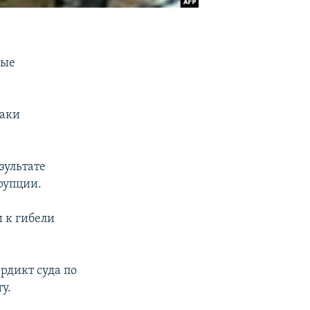
вые
раки
зультате
рупции.
 к гибели
ердикт суда по
у.