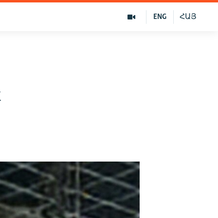
ENG
ՀԱՅ
в
х