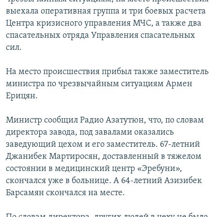
выехала оперативная группа и три боевых расчета
Հայերեն
Центра кризисного управления МЧС, а также два
English
спасательных отряда Управления спасательных
сил.
Русский
На место происшествия прибыл также заместитель
Все сайты Радио Азатутюн
министра по чрезвычайным ситуациям Армен
Ерицян.
Министр сообщил Радио Азатутюн, что, по словам
директора завода, под завалами оказались
заведующий цехом и его заместитель. 67-летний
Джанибек Мартиросян, доставленный в тяжелом
состоянии в медицинский центр «Эребуни»,
скончался уже в больнице. А 64-летний Азизибек
Барсамян скончался на месте.