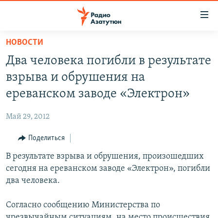
Ссылки
доступа
Перейти
НОВОСТИ
к
ГЛАВНАЯ
Два человека погибли в результате
основному
НОВОСТИ
содержанию
взрыва и обрушения на
ПОЛИТИКА
Перейти
ереванском заводе «Электрон»
к
ОБЩЕСТВО
основной
Май 29, 2012
ЭКОНОМИКА
навигации
Перейти
Поделиться
РЕГИОН
к
В результате взрыва и обрушения, произошедших
НАГОРНЫЙ КАРАБАХ
поиску
сегодня на ереванском заводе «Электрон», погибли
КУЛЬТУРА
два человека.
СПОРТ
Согласно сообщению Министерства по
АРХИВ
чрезвычайным ситуациям, на место происшествия