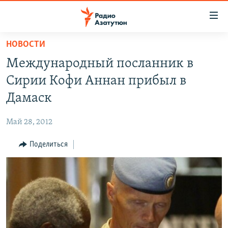
Ссылки
доступа
Перейти
НОВОСТИ
к
ГЛАВНАЯ
Международный посланник в
основному
НОВОСТИ
содержанию
Сирии Кофи Аннан прибыл в
ПОЛИТИКА
Перейти
Дамаск
к
ОБЩЕСТВО
основной
Май 28, 2012
ЭКОНОМИКА
навигации
Перейти
Поделиться
РЕГИОН
к
НАГОРНЫЙ КАРАБАХ
поиску
КУЛЬТУРА
СПОРТ
АРХИВ