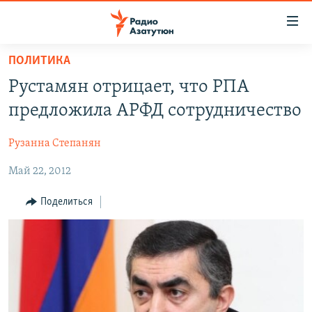
Ссылки
доступа
Перейти
ПОЛИТИКА
к
ГЛАВНАЯ
Рустамян отрицает, что РПА
основному
НОВОСТИ
содержанию
предложила АРФД сотрудничество
ПОЛИТИКА
Перейти
к
Рузанна Степанян
ОБЩЕСТВО
основной
Май 22, 2012
ЭКОНОМИКА
навигации
Перейти
РЕГИОН
Поделиться
к
НАГОРНЫЙ КАРАБАХ
поиску
КУЛЬТУРА
СПОРТ
АРХИВ