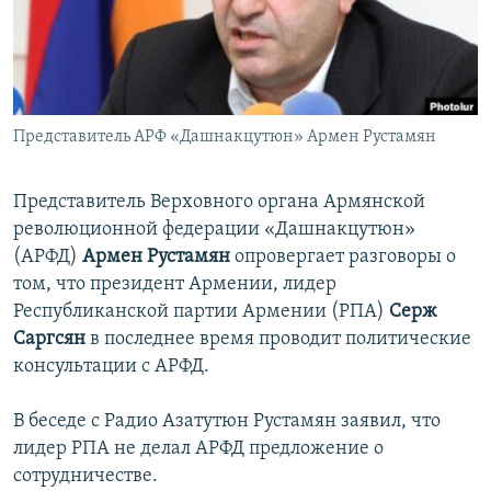
Հայերեն
English
Русский
Представитель АРФ «Дашнакцутюн» Армен Рустамян
Все сайты Радио Азатутюн
Представитель Верховного органа Армянской
революционной федерации «Дашнакцутюн»
(АРФД)
Армен Рустамян
опровергает разговоры о
том, что президент Армении, лидер
Республиканской партии Армении (РПА)
Серж
Саргсян
в последнее время проводит политические
консультации с АРФД.
В беседе с Радио Азатутюн Рустамян заявил, что
лидер РПА не делал АРФД предложение о
сотрудничестве.