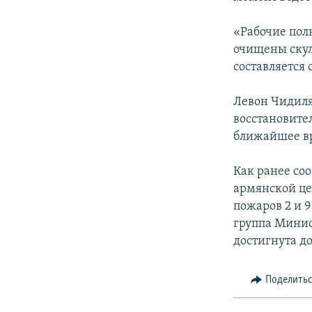
«Рабочие пол
очищены скул
составляется 
Левон Чидиля
восстановител
ближайшее в
Как ранее со
армянской це
пожаров 2 и 9
группа Минис
достигнута д
Поделить