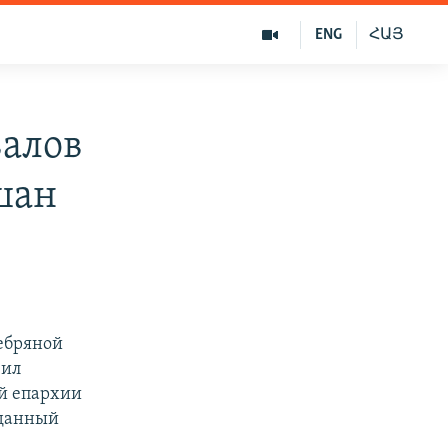
ENG
ՀԱՅ
валов
шан
ебряной
вил
й епархии
 данный