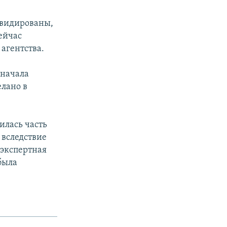
квидированы,
ейчас
 агентства.
 начала
елано в
илась часть
 вследствие
 экспертная
была