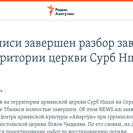
лиси завершен разбор за
рритории церкви Сурб Н
ся
ов на территории армянской церкви Сурб Ншан на Сер
ре Тбилиси полностью завершен. Об этом NEWS.am зая
Центра армянской культуры «Айартун» при грузинско
остольской церкви Левон Чидилян. По его словам, на
ся проектирование работ по восстановлению церкви.