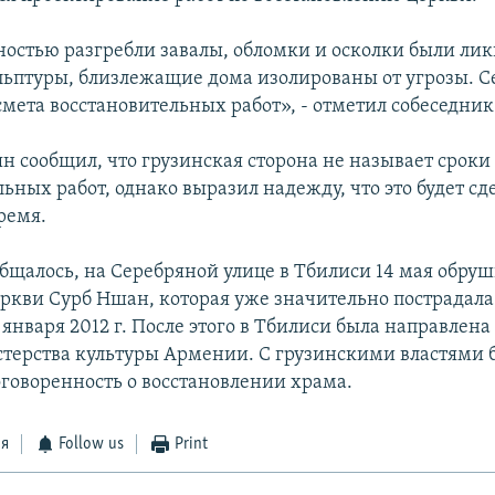
ностью разгребли завалы, обломки и осколки были ли
ьптуры, близлежащие дома изолированы от угрозы. С
смета восстановительных работ», - отметил собеседник
н сообщил, что грузинская сторона не называет сроки
ьных работ, однако выразил надежду, что это будет сд
ремя.
общалось, на Серебряной улице в Тбилиси 14 мая обруш
ркви Сурб Ншан, которая уже значительно пострадала
 января 2012 г. После этого в Тбилиси была направлена
терства культуры Армении. С грузинскими властями 
оговоренность о восстановлении храма.
ся
Follow us
Print