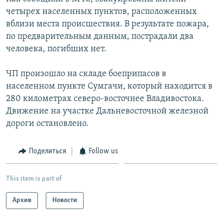
четырех населенных пунктов, расположенных
Հայերեն
вблизи места происшествия. В результате пожара,
English
по предварительным данным, пострадали два
человека, погибших нет.
Русский
ЧП произошло на складе боеприпасов в
Все сайты Радио Азатутюн
населенном пункте Сумгачи, который находится в
280 километрах северо-восточнее Владивостока.
Движение на участке Дальневосточной железной
дороги остановлено.
Поделиться
Follow us
This item is part of
Архив
Новости