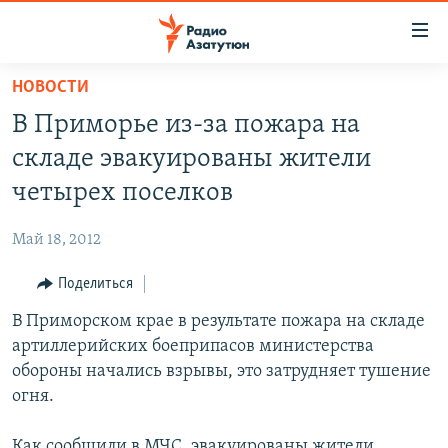
Ссылки
доступа
Перейти
НОВОСТИ
к
ГЛАВНАЯ
В Приморье из-за пожара на
основному
НОВОСТИ
содержанию
складе эвакуированы жители
ПОЛИТИКА
Перейти
четырех поселков
к
ОБЩЕСТВО
основной
Май 18, 2012
ЭКОНОМИКА
навигации
Перейти
Поделиться
РЕГИОН
к
В Приморском крае в результате пожара на складе
НАГОРНЫЙ КАРАБАХ
поиску
артиллерийских боеприпасов министерства
КУЛЬТУРА
обороны начались взрывы, это затрудняет тушение
СПОРТ
огня.
АРХИВ
Как сообщили в МЧС, эвакуированы жители